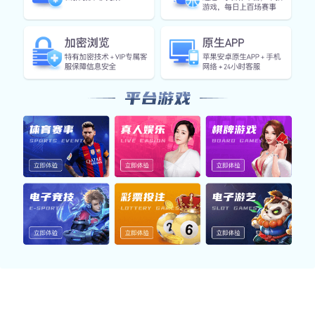
重削弱了球队竞争力。
当一支球队过多地参与无效进攻时，不仅使得体能消耗加
大，还容易导致战术失衡。在这种情况下，即便是技术再好
的球员，也难以发挥出最佳状态。因此，必须认真审视进攻
策略，以减少这些不必要的消耗，使每次攻击都能够为最终
目标服务。
此外，无效消耗还可能导致防守方找到反击机会，从而给本
方带来更大的压力。因此，在制定战术时，需要考虑如何优
化进攻流程，将更多精力投入到有效得分上，而不是盲目追
求快速攻击或复杂配合。
3、教练与球员之间的沟通
为了有效解决上述问题，加强教练与球员之间的沟通至关重
要。文班作为主教练，他有责任向队员传达清晰明确的信