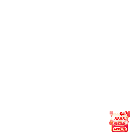
耗”，教练组应制定科学合理且富有针对性的训练内容，包括
基本功训练、战术演练以及心理素质培养等多个方面。
例如，在日常训练时，可以设置专项投篮环节，通过集中的
反复练习，提高个体选手在真实比赛中的自信心。同时，为
了降低无效消费，可以设计小组对抗赛，通过限制时间或次
数来促使队伍快速作出决策，提高效率。
此外，还可以利用数据分析工具，对每位球员及整体团队进
行评估，根据数据反馈调整训练方向，以确保每次训练都能
切实提升队伍竞争力。这种科学化管理方式，不仅促进了技
术提升，也让全体成员朝着共同目标努力奋斗。
总结：
综上所述，文班所强调的一系列观点彰显出现代篮球竞技中
的诸多深刻道理。他认为，通过专注于提高投篮命中率以及
减少不必要的进攻消耗，可以有效地提升球队整体实力。在