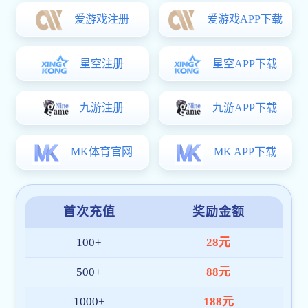
首页
体育快讯
正文
在最近的NBA动态中，骑士队引进了全明星后卫詹姆斯·哈
登，但球队并未对他的季后赛表现寄予厚望。与此同时，球
队另一名年轻核心加兰的续约前景却显得堪忧。本文将从四
个方面详细探讨这一情况，包括骑士引进哈登的背景分析、
预期与现实之间的差距、加兰续约的困难因素，以及骑士未
来的发展方向。这些因素共同构成了骑士当前面临的复杂局
面，值得球迷和分析师深入思考。
1、骑士引进哈登的背景
骑士队在近期做出了一个重要决策，选择引进詹姆斯·哈登，
这位曾经的MVP级球员无疑能够为球队带来一定程度上的提
升。然而，引进哈登并不是简单地增加一位明星球员，而是
基于球队整体战略布局的一部分。骑士管理层希望通过这样
的交易增强球队在进攻端的火力，同时也希望借助哈登丰富