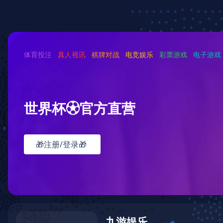
盛
连接你的赛事视野，打造