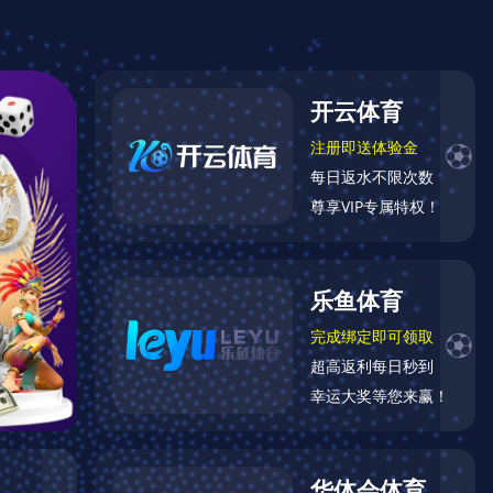
App
公司
体育
注册入口
简介
快讯
便捷
、高清视频、 实时比分与