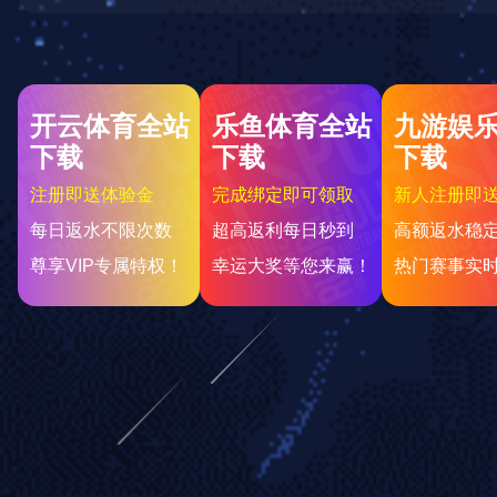
首页
体育快讯
正
在近期的篮球赛事中，东契
竞技状态，更在心理层面上
比赛中能够发挥得更加尽兴
动员对球队士气的影响、近
表现之间的微妙联系。
1、东契奇与雷
东契奇与雷迪克之间建立了
得，分享各自对比赛的看法
此外，东契奇作为球队核心
这种相互支持下，球员们更