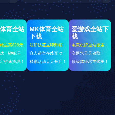
，不仅在场上展现出了出色的
升了队员们的士气，使他们在
奇与雷迪克之间的关系、赛前
更深入地理解团队合作和个人
。两人在训练时经常交流心
队员感受到团结的重要性。在