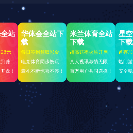
文
奇对雷迪克的赛前动员给予了高度赞扬。雷迪克作为球队的一员
激励了整个团队。他通过激情洋溢的演讲和鼓舞人心的话语，提
。这篇文章将从四个方面详细探讨这一事件的重要性，包括东契
期比赛表现背后的原因以及未来展望。通过这些分析，我们可以
迪克关系
深厚的友谊和信任，这是他们能够在赛场上默契配合的重要基础
，这种良好的互动为球队营造了积极向上的氛围。
，他对雷迪克的认可不仅增强了后者在球队中的地位，也让其他
容易放下心理包袱，全力以赴投入到比赛中。