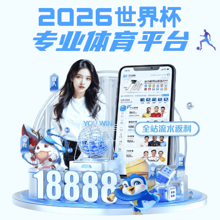
注册入口
盛煌娱乐
· 体育观看更便捷
连接你的赛事视野，打造球迷专属的数字主场。
盛煌娱乐
网页版
提供多终端支持、高清视频、 实时比分与赛事推
荐，让你随时随地畅享体育内容。
网页端入口
下载APP