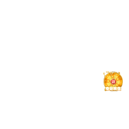
3、比赛战术安排
每一场比赛前，教练组都会根据对手特点制定相应战术。对
于即将面对的对手来说，他们可能会试图针对开拓者的一些
弱点进行攻击。而这时，小杨作为新鲜血液，可以通过其灵
活多变的打法来打破僵局。如果教练决定在下半场启用他，
那么必然会考虑如何最大化利用他的优势。
具体而言，当小杨登场时，可以借助他的速度和敏捷性进行
快攻，同时利用挡拆策略拉扯对方防线。这时，他不仅可以
选择自己进攻，还可以通过吸引火力来为其他队友创造空位
机会。因此，通过合理运用战术，小杨能够成为改变局势的
重要棋子，提高球队整体表现。
总体来看，下半场如果顺利让小杨登场，不仅仅是为了个人
数据，更重要的是通过团队战术优化，将全队实力最大化，