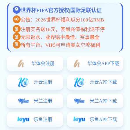
小杨能否在下半场登场助力开拓者扩大
领先优势创赛季新纪录
2026-05-30 01:28
阅读 45 次