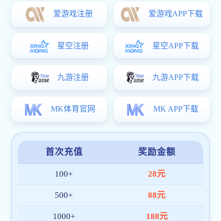
首页
体育快讯
正文
本文旨在探讨“小杨能否在下半场登场助力开拓者扩大领先优
势创赛季新纪录”的话题。文章将从小杨的个人能力、团队配
合、比赛战术及心理状态等四个方面进行详细分析。首先，
我们将评估小杨的技术特点和身体素质，了解他对球队的贡
献潜力；接着，讨论开拓者队内的整体氛围与协作情况，分
析小杨如何融入其中；随后，将聚焦于教练的战术安排以及
如何利用小杨的特长来提升球队表现；最后，考虑到比赛阶
段的重要性，小杨在心理上的准备也将被纳入讨论。通过这
些方面的深入探讨，我们希望能够为读者提供一个全面而深
刻的见解，预测小杨是否能够成功登场并帮助开拓者创造辉
煌。
1、小杨个人能力分析
小杨作为一名年轻球员，其技术特点非常突出。他具备出色