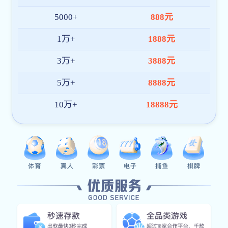
的运球能力和投篮技巧，这使得他在进攻端可以独当一面。
在过去的几场比赛中，小杨展现了良好的突破能力，能够有
效撕裂对方防线，为队友创造得分机会。此外，他在三分线
外也有不俗表现，经常能命中关键投篮，为球队注入活力。
除了进攻端的小杨，在防守方面同样不可忽视。他拥有较强
的防守意识和快速反应能力，可以有效限制对手主要得分
手。尤其是在快攻转换时，小杨总是能够及时回归防守，为
球队稳定局势。这种双向能力让教练十分信赖他，也为下半
场可能上场增加了更多期待。
综合来看，小杨不仅具备出众的个人技术，还拥有良好的身
体素质。在整个赛季中，他不断调整自己的状态，逐步适应
高强度比赛。因此，如果他能够顺利进入下半场，相信必定
会给开拓者带来积极影响。
2、团队配合的重要性