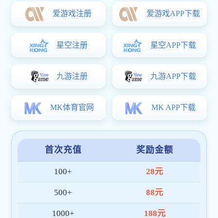
首页
体育快讯
正文
在拜仁慕尼黑的历史长河中，里贝里的离队标志着一个时代
的结束，而格纳布里作为新一代球员，承载着球队未来的希
望。格纳布里回忆起里贝里离队后预留的7号球衣时，不仅
感慨万千，更让人联想到如今的拜仁正逐渐回归到2020年那
种强大的状态。这篇文章将从四个方面详细阐述这一主题，
包括对里贝里的怀念、7号球衣的象征意义、当前拜仁战术
风格以及球队整体实力的比较。通过这些方面，我们可以更
深入地理解格纳布里的感受及现阶段拜仁的发展脉络。
1、第一个小标题
格纳布里在谈到里贝里的时候，总是充满敬意与怀念。作为
昔日拜仁的重要一员，里贝里的技术与风格深深影响了许多
年轻球员。对于格纳布里而言，虽然他并没有亲历里贝里的
巅峰时期，但通过视频和资料，他仍能感受到这位传奇球员